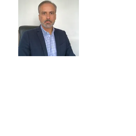
Mayra Machado
Terapeuta ocupacional clínica, professora na
UFPR, instrutora de mindfulness, doutora em
Ciências pela UNIFESP. Realiza pesquisas
científicas em mindfulness com parcerias
internacionais. Possui certificação em
MBRP, MBHP e habilitada para conduzir
grupos de MBCT. Membro fundadora do
Centro Brasileiro de Pesquisa e Formação
em MBRP - UNIFESP, onde também é
professora responsável pela formação de
instrutores, e do Instituto Plenativamente